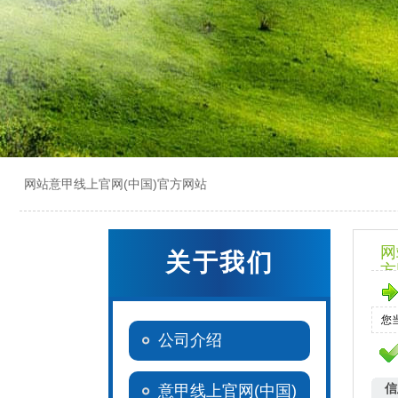
网站意甲线上官网(中国)官方网站
网
关于我们
方
您
公司介绍
意甲线上官网(中国)
信