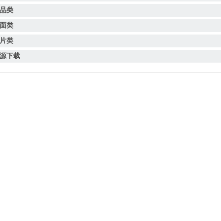
品类
面类
片类
源下载