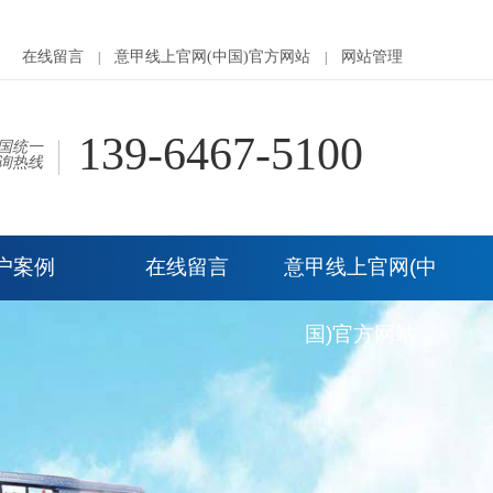
在线留言
意甲线上官网(中国)官方网站
网站管理
|
|
139-6467-5100
国统一
询热线
户案例
在线留言
意甲线上官网(中
国)官方网站