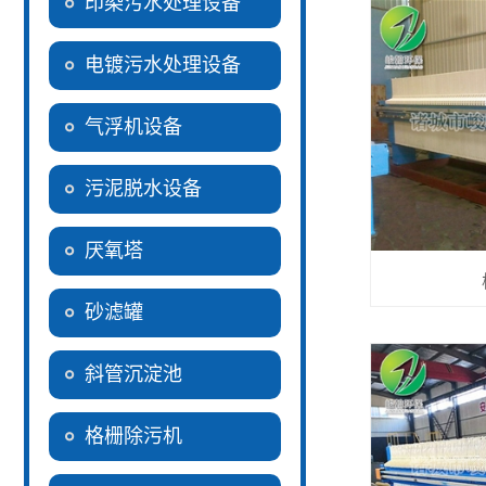
印染污水处理设备
电镀污水处理设备
气浮机设备
污泥脱水设备
厌氧塔
砂滤罐
斜管沉淀池
格栅除污机