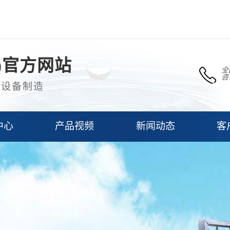
)官方网站
全
咨
理设备制造
中心
产品视频
新闻动态
客