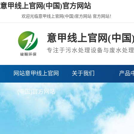
意甲线上官网(中国)官方网站
欢迎光临意甲线上官网(中国)官方网站 官方网站！
意甲线上官网(中国
专注于污水处理设备与废水处
网站意甲线上官网
关于我们
产品
(中国)官方网站