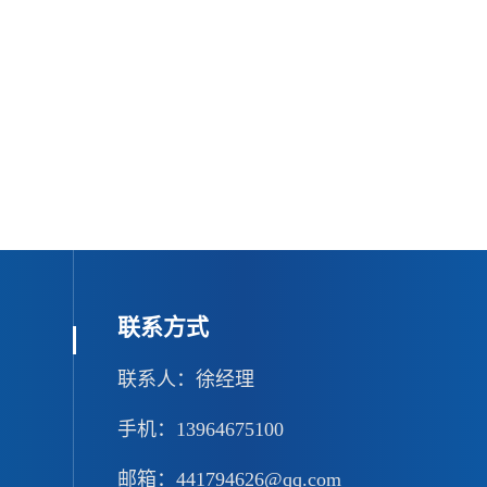
联系方式
联系人：徐经理
手机：13964675100
邮箱：441794626@qq.com