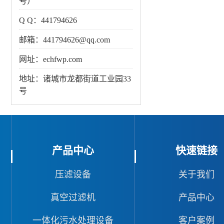
号）
Q Q：441794626
邮箱：441794626@qq.com
网址：echfwp.com
地址：诸城市龙都街道工业园33
号
产品中心
快速链接
压滤设备
关于我们
真空过滤机
产品中心
一体化污水处理设备
客户案例