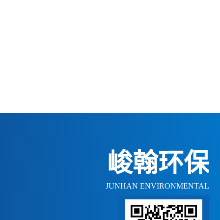
峻翰环保
JUNHAN ENVIRONMENTAL