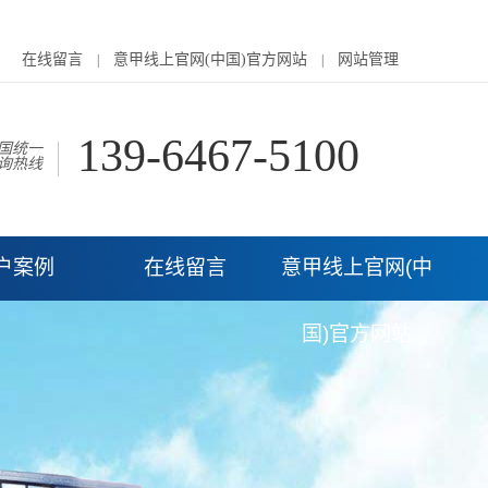
在线留言
意甲线上官网(中国)官方网站
网站管理
|
|
139-6467-5100
国统一
询热线
户案例
在线留言
意甲线上官网(中
国)官方网站