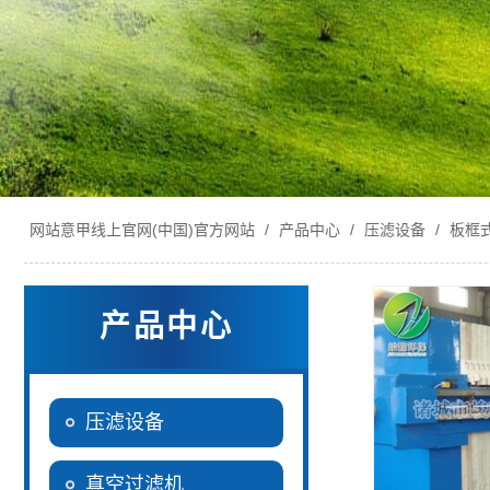
网站意甲线上官网(中国)官方网站
/
产品中心
/
压滤设备
/
板框
产品中心
压滤设备
真空过滤机