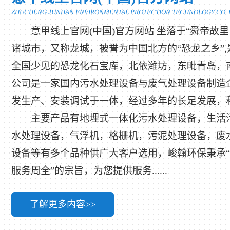
ZHUCHENG JUNHAN ENVIRONMENTAL PROTECTION TECHNOLOGY CO. 
意甲线上官网(中国)官方网站 坐落于“舜帝故
诸城市，又称龙城，被誉为中国北方的“恐龙之乡”
全国少见的恐龙化石宝库，北依潍坊，东毗青岛，
公司是一家国内污水处理设备与废气处理设备制造
发生产、安装调试于一体，经过多年的长足发展，
主要产品有地埋式一体化污水处理设备，生活
水处理设备，气浮机，格栅机，污泥处理设备，废
设备等有多个品种供广大客户选用，峻翰环保秉承
服务周全”的宗旨，为您提供服务......
了解更多内容>>