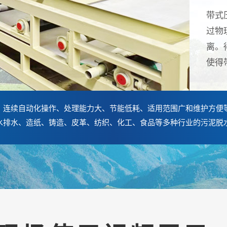
带式
过物
离。
使得
、连续自动化操作、处理能力大、节能低耗、适用范围广和维护方便
水排水、造纸、铸造、皮革、纺织、化工、食品等多种行业的污泥脱