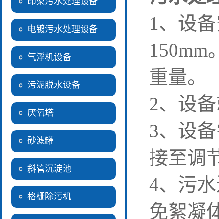
印染污水处理设备
1
、设备
电镀污水处理设备
150mm
气浮机设备
重量。
污泥脱水设备
2
、设备
厌氧塔
3
、设备
砂滤罐
接至调
斜管沉淀池
4
、污水
格栅除污机
免絮凝