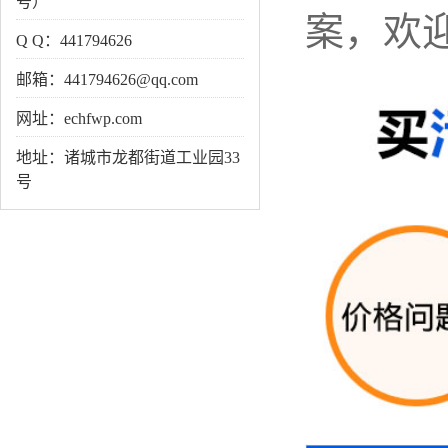
号）
案，欢
Q Q：441794626
邮箱：441794626@qq.com
网址：echfwp.com
地址：诸城市龙都街道工业园33
号