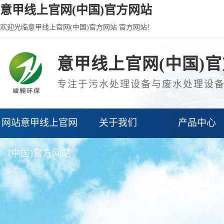
意甲线上官网(中国)官方网站
欢迎光临意甲线上官网(中国)官方网站 官方网站！
意甲线上官网(中国)
专注于污水处理设备与废水处理设
网站意甲线上官网
关于我们
产品中心
(中国)官方网站