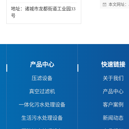
本文网址：
地址：诸城市龙都街道工业园33
号
产品中心
快速链接
压滤设备
关于我们
真空过滤机
产品中心
一体化污水处理设备
客户案例
生活污水处理设备
新闻动态