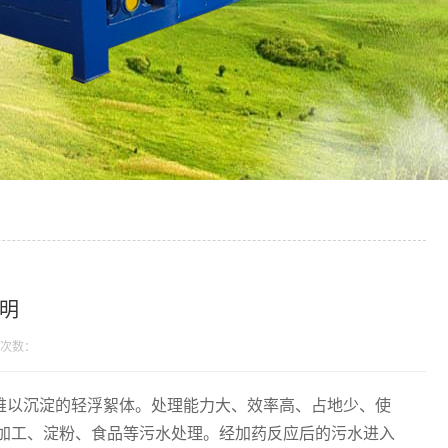
明
次数：
难以沉淀的轻浮絮体。处理能力大、效率高、占地少、使
加工、淀粉、食品等污水处理。经加药反应后的污水进入