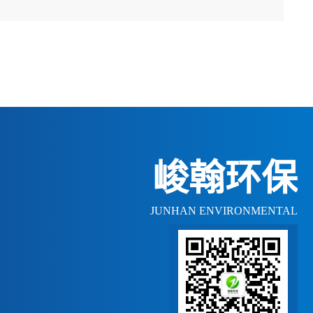
峻翰环保
JUNHAN ENVIRONMENTAL