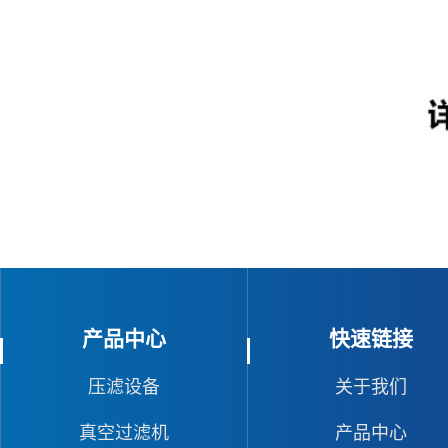
产品中心
快速链接
压滤设备
关于我们
真空过滤机
产品中心