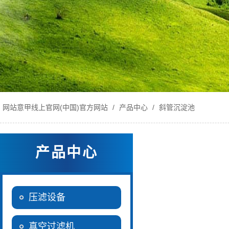
网站意甲线上官网(中国)官方网站
/
产品中心
/
斜管沉淀池
产品中心
压滤设备
真空过滤机