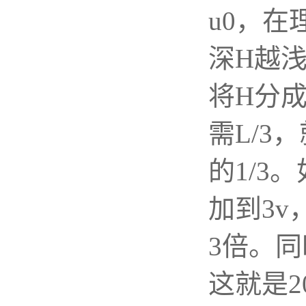
u0，在
深H越
将H分成
需L/3
的1/3
加到3
3倍。
这就是2